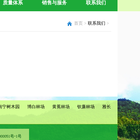
质量体系
销售与服务
联系我们
首页 >
联系我们
>
南宁树木园
博白林场
黄冕林场
钦廉林场
雅长