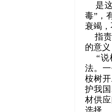
是这
毒”，
衰竭，
指责
的意
“说桉
法。一
桉树开
护我国
材供应
选择