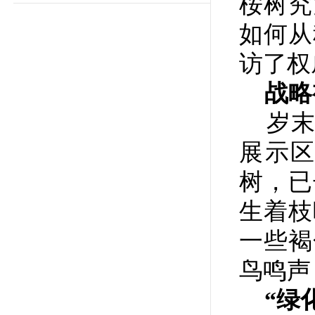
桉树究
如何从
访了权
战略视
岁末
展示
树，已
生着枝
一些褐
鸟鸣声
“绿化