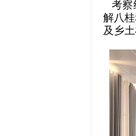
考察
解八桂
及乡土