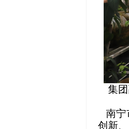
集团
南宁
创新、