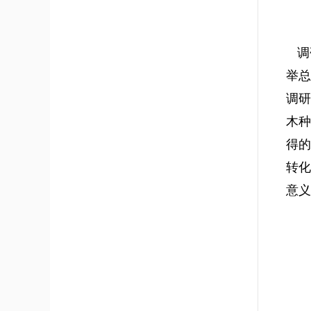
调
举总
调
木
得
转
意义