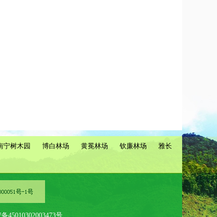
南宁树木园
博白林场
黄冕林场
钦廉林场
雅长
45010302003473号