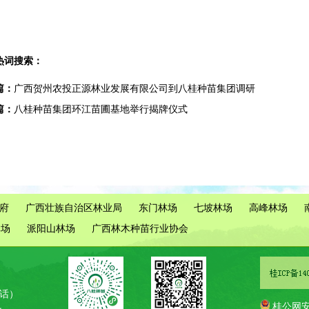
热词搜索：
篇：
广西贺州农投正源林业发展有限公司到八桂种苗集团调研
篇：
八桂种苗集团环江苗圃基地举行揭牌仪式
府
广西壮族自治区林业局
东门林场
七坡林场
高峰林场
林场
派阳山林场
广西林木种苗行业协会
电话）
桂公网安备