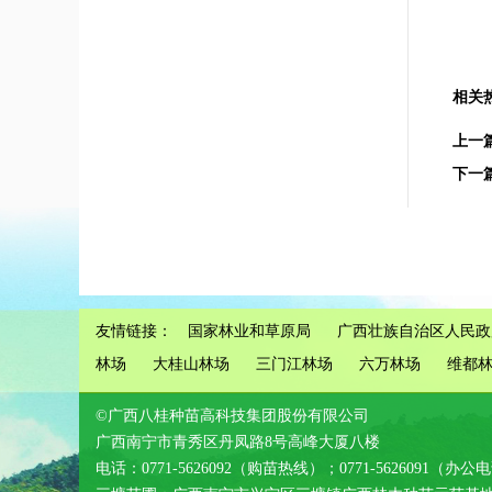
相关
上一
下一
友情链接：
国家林业和草原局
广西壮族自治区人民政
林场
大桂山林场
三门江林场
六万林场
维都
©广西八桂种苗高科技集团股份有限公司
广西南宁市青秀区丹凤路8号高峰大厦八楼
电话：0771-5626092（购苗热线）；0771-5626091（办公