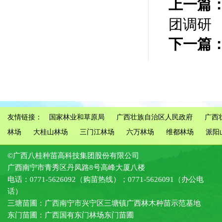
上一篇
团调研
下一篇
友情链接：
国家林业和草原局
广西壮族自治区人民政府
广西
林场
大桂山林场
三门江林场
六万林场
维都林场
派阳
©广西八桂种苗高科技集团股份有限公司
广西南宁市青秀区丹凤路8号高峰大厦八楼
电话：0771-5626092（购苗热线）；0771-5626091（办公电
话）
三塘苗圃：广西南宁市兴宁区三塘镇广西林木种苗示范基地
东门苗圃：广西国有东门林场东门苗圃